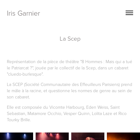
Iris Garnier
La Scep
Représentation de la pièce de théâtre "8 Hommes : Mais qui a tué
le Patriarcat ?", jouée par le collectif de la Scep, dans un cabaret
"cluedo-burlesque".
La SCEP (Société Communautaire des Effeuilleurs Parisiens) prend
le mâle à la racine, et questionne les normes de genre au sein de
son cabaret.
Elle est composée du V
icomte Harbourg
, E
den Weiss
, S
aint
Sebastian
, M
atamore Occhio
, V
esper Quinn
, L
olita Laze
et R
ico
Tourky Brille
.