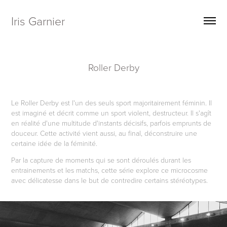
Iris Garnier
Roller Derby
Le Roller Derby est l'un des seuls sport majoritairement féminin. Il
est imaginé et décrit comme un sport violent, destructeur. Il s'agît
en réalité d'une multitude d'instants décisifs, parfois emprunts de
douceur
. Cette activité vient aussi, au final, déconstruire une
certaine idée de la féminité.
Par la capture de moments qui se sont déroulés durant les
entrainements et les matchs, cette série explore ce microcosme
avec délicatesse dans le but de contredire certains stéréotypes.